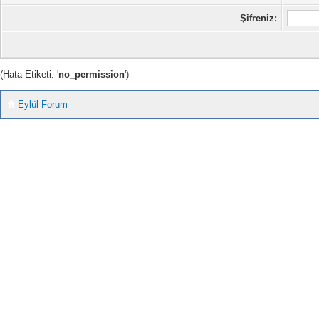
Şifreniz:
(Hata Etiketi: '
no_permission
')
Eylül Forum