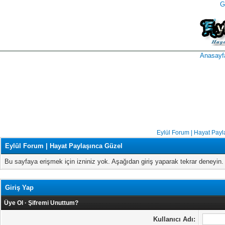
G
takipçi
instagram
takipçi
satın
takipçi
al
hilesi
Anasayf
Eylül Forum | Hayat Payl
Eylül Forum | Hayat Paylaşınca Güzel
Bu sayfaya erişmek için izniniz yok. Aşağıdan giriş yaparak tekrar deneyi
Giriş Yap
Üye Ol
·
Şifremi Unuttum?
Kullanıcı Adı: