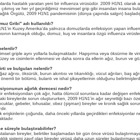
arda hastalık yaratan yeni bir influenza virüsüdür. 2009 H1N1 olarak ad
 çıkmış ve her yıl geçirdiğimiz mevsimsel grip gibi insandan insana bu
ağlık Örgütü, 2009 H1N1 pandemisinin (dünya çapında salgın) başladığı
z Gribi" adı kullanıldı?
H1N1’in Kuzey Amerika’da yalnızca domuzlarda enfeksiyon yapan influ
ısının karmaşık olduğu, domuz, kuş ve insanlara özgü influenza virüsler
nelerdir?
sel griple aynı yollarla bulaşmaktadır. Hapşırma veya öksürme ile vir
zey ve cisimlerin ellenmesi ve daha sonra da ellerin ağız, burun ve göz
rti ve bulguları nelerdir?
boğaz ağrısı, öksürük, burun akıntısı ve tıkanıklığı, vücut ağrıları, baş ağ
 önemli bir bölümü, bulantı ve ishal şikayetlerinin olduğunu belirtmişlerdi
siyonunun ağırlık derecesi nedir?
ir enfeksiyondan çok ağır, hatta ölümcül sorunlara kadar değişen enfe
taki bireylerde sorun oluştururken, 2009 H1N1’in ağır seyrettiği bazı özel
uklar, gebeler, lohusalar, obez (şişman) bireyler ve kronik sağlık sorun
dir.
erişkinlerin çoğunda, daha önceki yıllarda geçirdikleri enfeksiyonlar n
ktadır.
e süreyle bulaştırabilirler?
alanan bireyler, belirtiler başlamadan bir gün önce virüsü bulaştırmay
klık sistemi zayıf olan bireyler virüsü daha uzun süreler bulaştırmayı sü