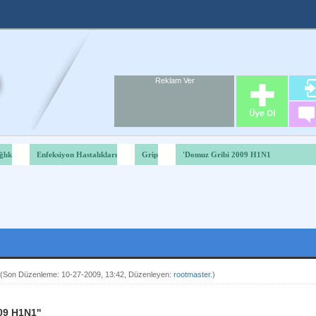
Reklam Ver
Foru
Reklam A
ğlık
Enfeksiyon Hastalıkları
Grip
'Domuz Gribi 2009 H1N1
Derecelendirme: 2.83/5 - 52 oy
1
2
3
4
5
(Son Düzenleme: 10-27-2009, 13:42, Düzenleyen:
rootmaster
.)
09 H1N1''