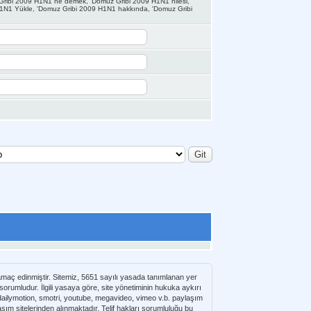
 Gribi 2009 H1N1 ne demek, 'Domuz Gribi 2009 H1N1 hilesi,
H1N1 Yükle, 'Domuz Gribi 2009 H1N1 hakkında, 'Domuz Gribi
 amaç edinmiştir. Sitemiz, 5651 sayılı yasada tanımlanan yer
umludur. İlgili yasaya göre, site yönetiminin hukuka aykırı
e dailymotion, smotri, youtube, megavideo, vimeo v.b. paylaşım