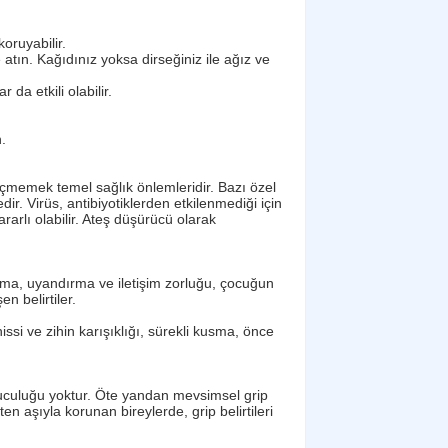
oruyabilir.
tın. Kağıdınız yoksa dirseğiniz ile ağız ve
 da etkili olabilir.
.
çmemek temel sağlık önlemleridir. Bazı özel
. Virüs, antibiyotiklerden etkilenmediği için
rarlı olabilir. Ateş düşürücü olarak
usma, uyandırma ve iletişim zorluğu, çocuğun
 belirtiler.
ssi ve zihin karışıklığı, sürekli kusma, önce
yuculuğu yoktur. Öte yandan mevsimsel grip
 aşıyla korunan bireylerde, grip belirtileri