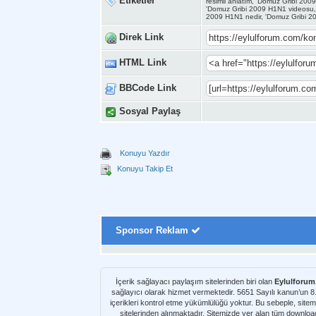
Etiketler
resimli anlatım, 'Domuz Gribi 20
'Domuz Gribi 2009 H1N1 videosu,
2009 H1N1 nedir, 'Domuz Gribi 2
Direk Link
HTML Link
BBCode Link
Sosyal Paylaş
Konuyu Yazdır
Konuyu Takip Et
Sponsor Reklam
İçerik sağlayacı paylaşım sitelerinden biri olan
Eylulforu
sağlayıcı olarak hizmet vermektedir. 5651 Sayılı kanun’un 
içerikleri kontrol etme yükümlülüğü yoktur. Bu sebeple, sitem
sitelerinden alınmaktadır. Sitemizde yer alan tüm download kaynakları Netload, Turbobit, Uploaded, Letitbit, Alldebrid, Rapidshare, Rapidgator v.b. paylaşım sitelerinden alı