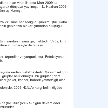
landırılan virüs ilk defa Mart 2009’da
laşarak dünyaya yayılmıştır. 11 Haziran 2009
nı açıklamıştır.
enza virüsüne benzediği düşünülmüştür. Daha
inin genlerinin bir karışımından oluştuğu
üs insandan insana geçmektedir. Virüs, kimi
lere sürülmesiyle de bulaşır.
rısı, ürpertiler ve yorgunluktur. Enfeksiyonu
r.
ksiyona neden olabilmektedir. Mevsimsel grip
 gruplar belirlenmiştir. Bu gruplar ; dört
ları (şeker, kanser, böbrek yetmezliği) olan
edeniyle, 2009 H1N1’e karşı belirli ölçüde
a başlar. Bulaşıcılık 5-7 gün devam eder.
rdürürler.