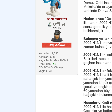
Domuz Gribi insanl
Meksika’da ortaya
tarihinde Dünya S
Neden önce "Domu
rootmaster
ilk olarak, 2009 
sonra genetik yap
ADMİN
belirlenmiştir.
Bulaşma yolları 
2009 H1N1, mevsim
zaman bulaştığı yü
Yorumları: 1,630
2009 H1N1’in beli
Konuları: 668
Belirtileri; ateş, 
Kayıt Tarihi: May 2009 34
geçiren insanların
Rep Puanı:
41
AD-SOYAD: Cüneyt
2009 H1N1 enfek
Yaşınız: 34
2009 H1N1 hafif b
daha çok ileri yaş
yaşından küçük çoc
çocuk ve erişkinler
60 yaşından büyük 
bağışıklık bulunma
Hastalar virüsü n
2009 H1N1 ile hast
Çocuklar ve bağışı