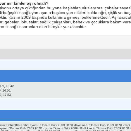
ar mı, kimler aşı olmalı?
yonu ortaya çıktığından bu yana başlatılan uluslararası çabalar sayes
i bağışıklık sağlayan aşının başlıca yan etkileri kolda ağrı, şişlik ve baş
ektir. Kasım 2009 başında kullanıma girmesi beklenmektedir. Aşılanacak 
r, gebeler, lohusalar, sağlık çalışanları, bebek ve çocuklara bakım veren
onik sağlık sorunları olan bireyler yer alacaktır.
009, 13:42
, 14:50,
, 17:53,
Domuz Gribi 2009 H1N1 oyunu, 'Domuz Gribi 2009 H1N1 download, 'Domuz Gribi 2009 H1N1 crack, 
 oyunu, 'Domuz Gribi 2009 H1N1 oyunu 'Domuz Gribi 2009 H1N1 kimdir, 'Domuz Gribi 2009 H1N1 i