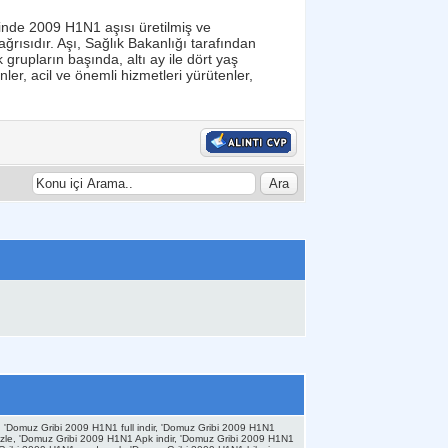
inde 2009 H1N1 aşısı üretilmiş ve
ağrısıdır. Aşı, Sağlık Bakanlığı tarafından
grupların başında, altı ay ile dört yaş
ler, acil ve önemli hizmetleri yürütenler,
'Domuz Gribi 2009 H1N1 full indir, 'Domuz Gribi 2009 H1N1
zle, 'Domuz Gribi 2009 H1N1 Apk indir, 'Domuz Gribi 2009 H1N1