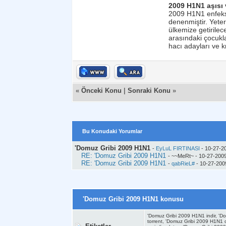
2009 H1N1 aşısı v
2009 H1N1 enfeksi
denenmiştir. Yeterl
ülkemize getirilec
arasındaki çocukla
hacı adayları ve kr
«
Önceki Konu
|
Sonraki Konu
»
Bu Konudaki Yorumlar
'Domuz Gribi 2009 H1N1
-
EyLuL FIRTINASI
- 10-27-2
RE: 'Domuz Gribi 2009 H1N1
- ~~MeRt~ - 10-27-2009
RE: 'Domuz Gribi 2009 H1N1
-
qabRieL#
- 10-27-2009
'Domuz Gribi 2009 H1N1 konusu
'Domuz Gribi 2009 H1N1 indir, '
torrent, 'Domuz Gribi 2009 H1N1