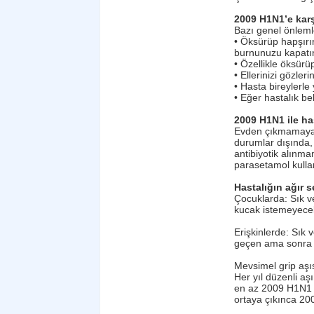
2009 H1N1’e karş
Bazı genel önlemle
• Öksürüp hapşırır
burnunuzu kapatı
• Özellikle öksürüp
• Ellerinizi gözle
• Hasta bireylerle
• Eğer hastalık be
2009 H1N1 ile ha
Evden çıkmamaya e
durumlar dışında,
antibiyotik alınma
parasetamol kullan
Hastalığın ağır s
Çocuklarda: Sık ve
kucak istemeyecek
Erişkinlerde: Sık 
geçen ama sonra te
Mevsimel grip aşı
Her yıl düzenli a
en az 2009 H1N1 ka
ortaya çıkınca 20