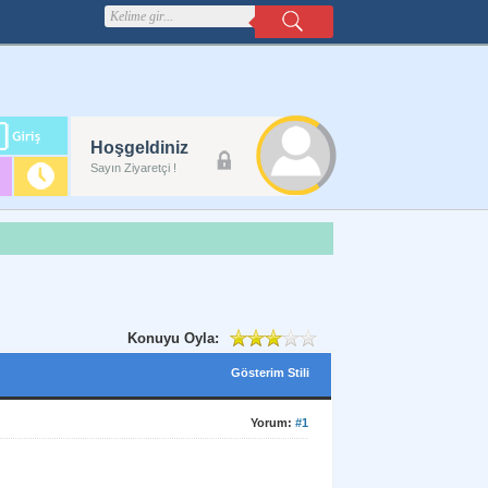
m
Hoşgeldiniz
lanı
Sayın Ziyaretçi !
Konuyu Oyla:
Gösterim Stili
Yorum:
#1