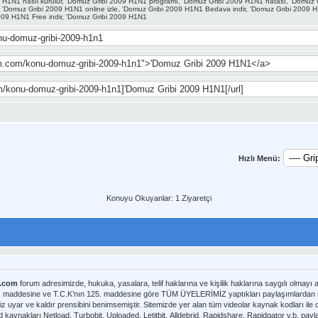
09 H1N1 nasıl kurulur, 'Domuz Gribi 2009 H1N1 programı, 'Domuz Gribi 2009 H1N1 hatası, 'Domuz
 'Domuz Gribi 2009 H1N1 online izle, 'Domuz Gribi 2009 H1N1 Bedava indir, 'Domuz Gribi 2009 
009 H1N1 Free indir, 'Domuz Gribi 2009 H1N1
Hızlı Menü:
Konuyu Okuyanlar: 1 Ziyaretçi
m.com
forum adresimizde, hukuka, yasalara, telif haklarına ve kişilik haklarına saygılı olmayı
8. maddesine ve T.C.K’nın 125. maddesine göre TÜM ÜYELERİMİZ yaptıkları paylaşımlardan sor
iz uyar ve kaldır prensibini benimsemiştir. Sitemizde yer alan tüm videolar kaynak kodları il
nmaktadır. Telif hakları sorumluluğu bu