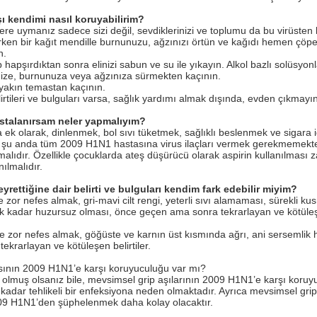
ı kendimi nasıl koruyabilirim?
re uymanız sadece sizi değil, sevdiklerinizi ve toplumu da bu virüsten k
ken bir kağıt mendille burnunuzu, ağzınızı örtün ve kağıdı hemen çöpe a
n.
 hapşırdıktan sonra elinizi sabun ve su ile yıkayın. Alkol bazlı solüsyonlar
rinize, burnunuza veya ağzınıza sürmekten kaçının.
 yakın temastan kaçının.
lirtileri ve bulguları varsa, sağlık yardımı almak dışında, evden çıkmayın
stalanırsam neler yapmalıyım?
k olarak, dinlenmek, bol sıvı tüketmek, sağlıklı beslenmek ve sigara i
 şu anda tüm 2009 H1N1 hastasına virus ilaçları vermek gerekmemektedir
malıdır. Özellikle çocuklarda ateş düşürücü olarak aspirin kullanılması za
ılmalıdır.
eyrettiğine dair belirti ve bulguları kendim fark edebilir miyim?
 zor nefes almak, gri-mavi cilt rengi, yeterli sıvı alamaması, sürekli k
 kadar huzursuz olması, önce geçen ama sonra tekrarlayan ve kötüleşen
ve zor nefes almak, göğüste ve karnın üst kısmında ağrı, ani sersemlik hi
krarlayan ve kötüleşen belirtiler.
sının 2009 H1N1’e karşı koruyuculuğu var mı?
şı olmuş olsanız bile, mevsimsel grip aşılarının 2009 H1N1’e karşı koru
dar tehlikeli bir enfeksiyona neden olmaktadır. Ayrıca mevsimsel gripten
09 H1N1’den şüphelenmek daha kolay olacaktır.