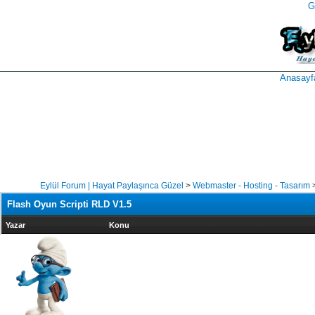
G
takipçi
instagram
takipçi
satın
takipçi
al
hilesi
Anasayf
Eylül Forum | Hayat Paylaşınca Güzel
>
Webmaster - Hosting - Tasarım
Flash Oyun Scripti RLD V1.5
Yazar
Konu