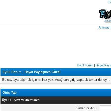
G
takipçi
instagram
takipçi
satın
takipçi
al
hilesi
Anasayf
Eylül Forum | Hayat Payl
Eylül Forum | Hayat Paylaşınca Güzel
Bu sayfaya erişmek için izniniz yok. Aşağıdan giriş yaparak tekrar deneyi
Giriş Yap
Üye Ol
·
Şifremi Unuttum?
Kullanıcı Adı: