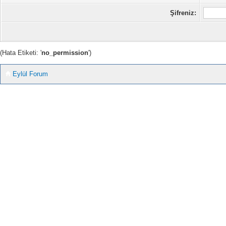
Şifreniz:
(Hata Etiketi: '
no_permission
')
Eylül Forum