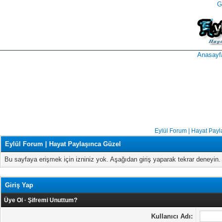
G
takipçi
instagram
takipçi
satın
takipçi
al
hilesi
Anasayf
Eylül Forum | Hayat Payl
Eylül Forum | Hayat Paylaşınca Güzel
Bu sayfaya erişmek için izniniz yok. Aşağıdan giriş yaparak tekrar deneyi
Giriş Yap
Üye Ol
·
Şifremi Unuttum?
Kullanıcı Adı: