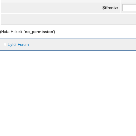
Şifreniz:
(Hata Etiketi: '
no_permission
')
Eylül Forum