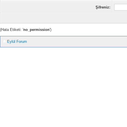
Şifreniz:
(Hata Etiketi: '
no_permission
')
Eylül Forum