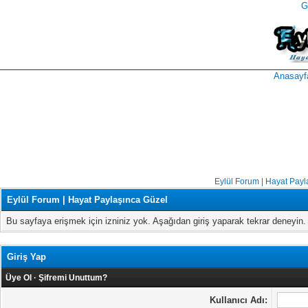
G
takipçi
instagram
takipçi
satın
takipçi
al
hilesi
Anasayf
Eylül Forum | Hayat Payl
Eylül Forum | Hayat Paylaşınca Güzel
Bu sayfaya erişmek için izniniz yok. Aşağıdan giriş yaparak tekrar deneyi
Giriş Yap
Üye Ol
·
Şifremi Unuttum?
Kullanıcı Adı: