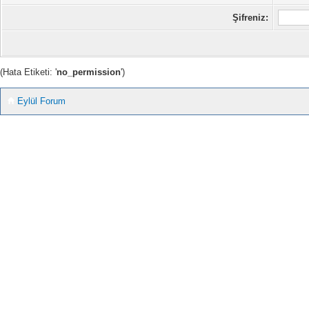
Şifreniz:
(Hata Etiketi: '
no_permission
')
Eylül Forum