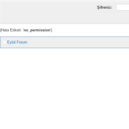
Şifreniz:
(Hata Etiketi: '
no_permission
')
Eylül Forum