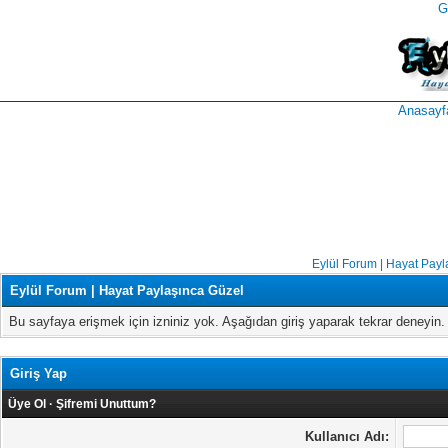
G
takipçi
instagram
takipçi
satın
takipçi
al
hilesi
Anasayf
Eylül Forum | Hayat Payl
Eylül Forum | Hayat Paylaşınca Güzel
Bu sayfaya erişmek için izniniz yok. Aşağıdan giriş yaparak tekrar deneyi
Giriş Yap
Üye Ol
·
Şifremi Unuttum?
Kullanıcı Adı: