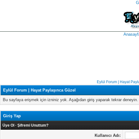
G
takipçi
instagram
takipçi
satın
takipçi
al
hilesi
Anasayf
Eylül Forum | Hayat Payl
Eylül Forum | Hayat Paylaşınca Güzel
Bu sayfaya erişmek için izniniz yok. Aşağıdan giriş yaparak tekrar deneyi
Giriş Yap
Üye Ol
·
Şifremi Unuttum?
Kullanıcı Adı: