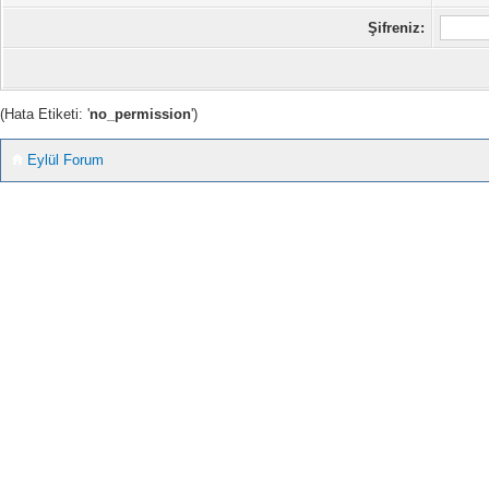
Şifreniz:
(Hata Etiketi: '
no_permission
')
Eylül Forum