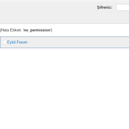
Şifreniz:
(Hata Etiketi: '
no_permission
')
Eylül Forum