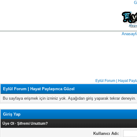
G
takipçi
instagram
takipçi
satın
takipçi
al
hilesi
Anasayf
Eylül Forum | Hayat Payl
Eylül Forum | Hayat Paylaşınca Güzel
Bu sayfaya erişmek için izniniz yok. Aşağıdan giriş yaparak tekrar deneyi
Giriş Yap
Üye Ol
·
Şifremi Unuttum?
Kullanıcı Adı: