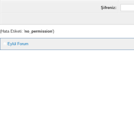
Şifreniz:
(Hata Etiketi: '
no_permission
')
Eylül Forum