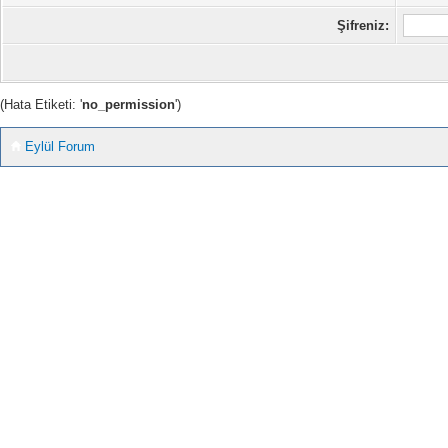
Şifreniz:
(Hata Etiketi: '
no_permission
')
Eylül Forum