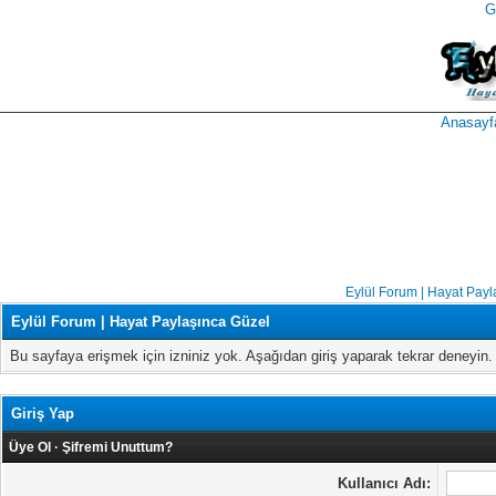
G
takipçi
instagram
takipçi
satın
takipçi
al
hilesi
Anasayf
Eylül Forum | Hayat Payl
Eylül Forum | Hayat Paylaşınca Güzel
Bu sayfaya erişmek için izniniz yok. Aşağıdan giriş yaparak tekrar deneyi
Giriş Yap
Üye Ol
·
Şifremi Unuttum?
Kullanıcı Adı: