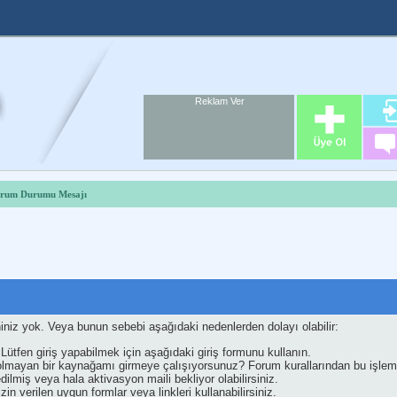
Reklam Ver
Foru
Reklam A
rum Durumu Mesajı
iniz yok. Veya bunun sebebi aşağıdaki nedenlerden dolayı olabilir:
 Lütfen giriş yapabilmek için aşağıdaki giriş formunu kullanın.
z olmayan bir kaynağamı girmeye çalışıyorsunuz? Forum kurallarından bu işlemi
dilmiş veya hala aktivasyon maili bekliyor olabilirsiniz.
in verilen uygun formlar veya linkleri kullanabilirsiniz.