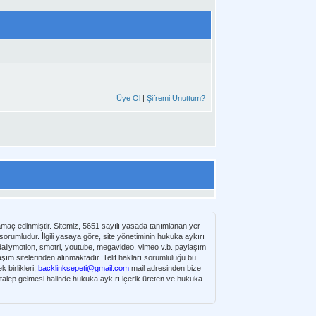
Üye Ol
|
Şifremi Unuttum?
 amaç edinmiştir. Sitemiz, 5651 sayılı yasada tanımlanan yer
umludur. İlgili yasaya göre, site yönetiminin hukuka aykırı
e dailymotion, smotri, youtube, megavideo, vimeo v.b. paylaşım
 birlikleri,
backlinksepeti@gmail.com
mail adresinden bize
n talep gelmesi halinde hukuka aykırı içerik üreten ve hukuka