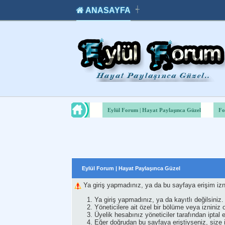
ANASAYFA
┽
takipçi
instagram
takipçi
satın
takipçi
al
hilesi
Eylül Forum | Hayat Paylaşınca Güzel
Fo
Eylül Forum | Hayat Paylaşınca Güzel
Ya giriş yapmadınız, ya da bu sayfaya erişim izn
Ya giriş yapmadınız, ya da kayıtlı değilsiniz.
Yöneticilere ait özel bir bölüme veya iznini
Üyelik hesabınız yöneticiler tarafından iptal e
Eğer doğrudan bu sayfaya eriştiyseniz, size iz