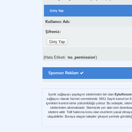
Giriş Yap
Kullanıcı Adı:
Şifreniz:
(Hata Etiketi: '
no_permission
')
Sponsor Reklam
İçerik sağlayacı paylaşım sitelerinden biri olan
Eylulforu
sağlayıcı olarak hizmet vermektedir. 5651 Sayılı kanun’un 
içerikleri kontrol etme yükümlülüğü yoktur. Bu sebeple, sitem
sitelerinden alınmaktadır. Sitemizde yer alan tüm download kaynakları Netload, Turbobit, Uploaded, Letitbit, Alldebrid, Rapidshare, Rapidgator v.b. paylaşım sitelerinden alı
sitelere aittir. Telif hakkına konu olan eserlerin yasal olma
ulaşabilirler. Buraya ulaşan talepler şikayet yerinde görüld