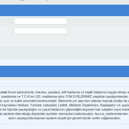
m.com
forum adresimizde, hukuka, yasalara, telif haklarına ve kişilik haklarına saygılı olmayı
8. maddesine ve T.C.K’nın 125. maddesine göre TÜM ÜYELERİMİZ yaptıkları paylaşımlardan sor
iz uyar ve kaldır prensibini benimsemiştir. Sitemizde yer alan tüm videolar kaynak kodları il
nmaktadır. Telif hakları sorumluluğu bu
yan bir biçimde paylaşıldığını ve yasal haklarının çiğnendiğini düşünen hak sahipleri veya meslek
üğü takdirde ihlal olduğu düşünülen içerikler sitemizden kaldırılacaktır. Ayrıca, mahkemelerde
aykırı paylaşımda bulunan üyelerin tespiti için gerekli teknik veriler sağlanacaktır.