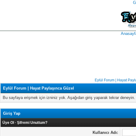
G
takipçi
instagram
takipçi
satın
takipçi
al
hilesi
Anasayf
Eylül Forum | Hayat Payl
Eylül Forum | Hayat Paylaşınca Güzel
Bu sayfaya erişmek için izniniz yok. Aşağıdan giriş yaparak tekrar deneyi
Giriş Yap
Üye Ol
·
Şifremi Unuttum?
Kullanıcı Adı: