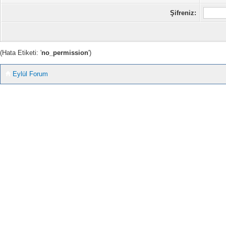
Şifreniz:
(Hata Etiketi: '
no_permission
')
Eylül Forum