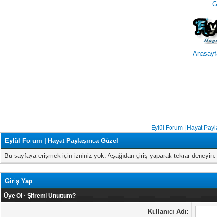
G
takipçi
instagram
takipçi
satın
takipçi
al
hilesi
Anasayf
Eylül Forum | Hayat Payl
Eylül Forum | Hayat Paylaşınca Güzel
Bu sayfaya erişmek için izniniz yok. Aşağıdan giriş yaparak tekrar deneyi
Giriş Yap
Üye Ol
·
Şifremi Unuttum?
Kullanıcı Adı: