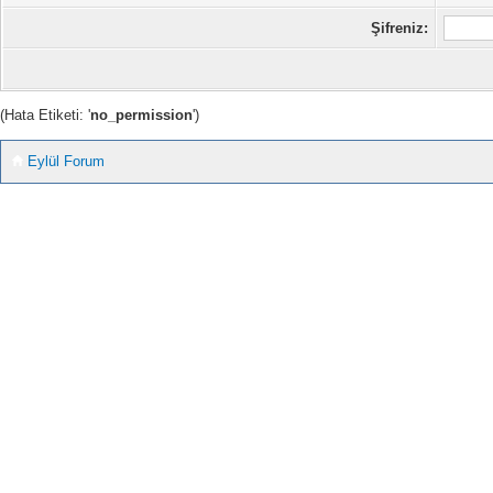
Şifreniz:
(Hata Etiketi: '
no_permission
')
Eylül Forum