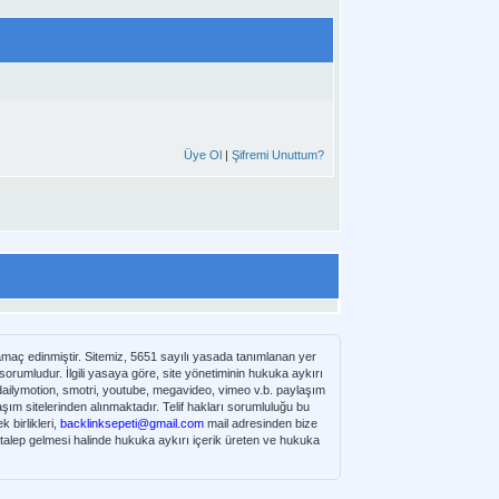
Üye Ol
|
Şifremi Unuttum?
 amaç edinmiştir. Sitemiz, 5651 sayılı yasada tanımlanan yer
umludur. İlgili yasaya göre, site yönetiminin hukuka aykırı
e dailymotion, smotri, youtube, megavideo, vimeo v.b. paylaşım
 birlikleri,
backlinksepeti@gmail.com
mail adresinden bize
n talep gelmesi halinde hukuka aykırı içerik üreten ve hukuka