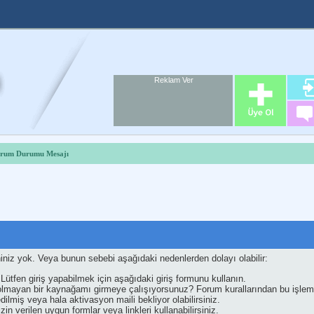
Reklam Ver
Foru
Reklam A
rum Durumu Mesajı
iniz yok. Veya bunun sebebi aşağıdaki nedenlerden dolayı olabilir:
 Lütfen giriş yapabilmek için aşağıdaki giriş formunu kullanın.
z olmayan bir kaynağamı girmeye çalışıyorsunuz? Forum kurallarından bu işlemi
dilmiş veya hala aktivasyon maili bekliyor olabilirsiniz.
in verilen uygun formlar veya linkleri kullanabilirsiniz.