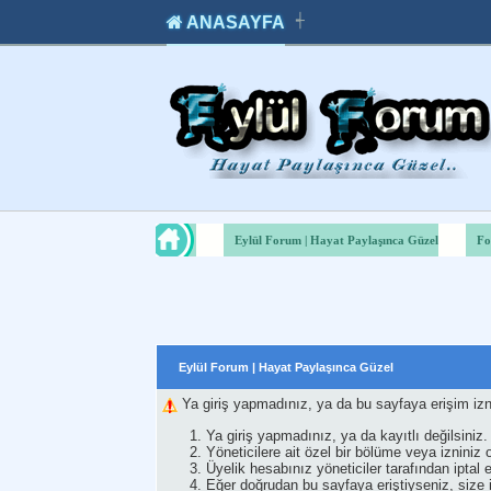
ANASAYFA
┽
takipçi
instagram
takipçi
satın
takipçi
al
hilesi
Eylül Forum | Hayat Paylaşınca Güzel
Fo
Eylül Forum | Hayat Paylaşınca Güzel
Ya giriş yapmadınız, ya da bu sayfaya erişim izn
Ya giriş yapmadınız, ya da kayıtlı değilsiniz.
Yöneticilere ait özel bir bölüme veya iznini
Üyelik hesabınız yöneticiler tarafından iptal e
Eğer doğrudan bu sayfaya eriştiyseniz, size iz