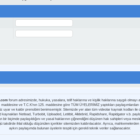
m.com
forum adresimizde, hukuka, yasalara, telif haklarına ve kişilik haklarına saygılı olmayı
8. maddesine ve T.C.K’nın 125. maddesine göre TÜM ÜYELERİMİZ yaptıkları paylaşımlardan sor
iz uyar ve kaldır prensibini benimsemiştir. Sitemizde yer alan tüm videolar kaynak kodları il
nmaktadır. Telif hakları sorumluluğu bu
yan bir biçimde paylaşıldığını ve yasal haklarının çiğnendiğini düşünen hak sahipleri veya meslek
üğü takdirde ihlal olduğu düşünülen içerikler sitemizden kaldırılacaktır. Ayrıca, mahkemelerde
aykırı paylaşımda bulunan üyelerin tespiti için gerekli teknik veriler sağlanacaktır.