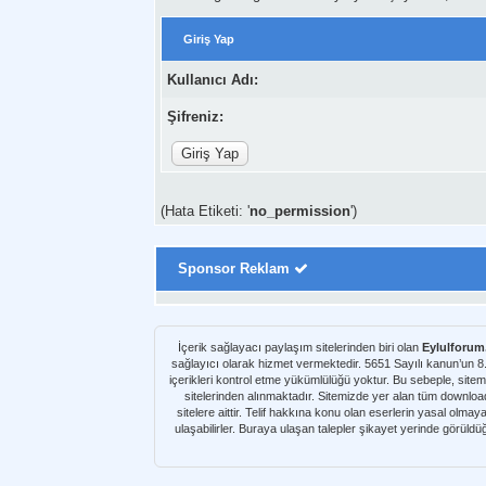
Giriş Yap
Kullanıcı Adı:
Şifreniz:
(Hata Etiketi: '
no_permission
')
Sponsor Reklam
İçerik sağlayacı paylaşım sitelerinden biri olan
Eylulforu
sağlayıcı olarak hizmet vermektedir. 5651 Sayılı kanun’un 
içerikleri kontrol etme yükümlülüğü yoktur. Bu sebeple, sitem
sitelerinden alınmaktadır. Sitemizde yer alan tüm download kaynakları Netload, Turbobit, Uploaded, Letitbit, Alldebrid, Rapidshare, Rapidgator v.b. paylaşım sitelerinden alı
sitelere aittir. Telif hakkına konu olan eserlerin yasal olma
ulaşabilirler. Buraya ulaşan talepler şikayet yerinde görüld