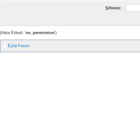
Şifreniz:
(Hata Etiketi: '
no_permission
')
Eylül Forum