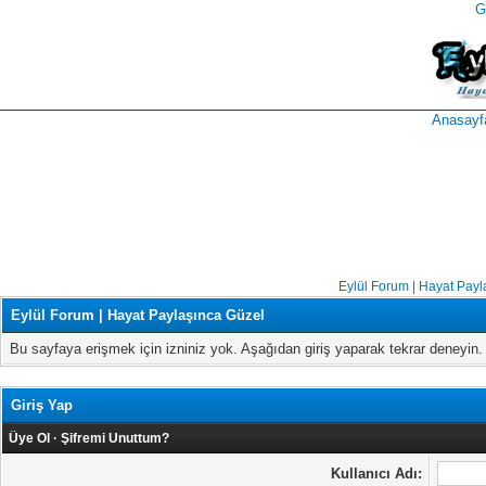
G
takipçi
instagram
takipçi
satın
takipçi
al
hilesi
Anasayf
Eylül Forum | Hayat Payl
Eylül Forum | Hayat Paylaşınca Güzel
Bu sayfaya erişmek için izniniz yok. Aşağıdan giriş yaparak tekrar deneyi
Giriş Yap
Üye Ol
·
Şifremi Unuttum?
Kullanıcı Adı: