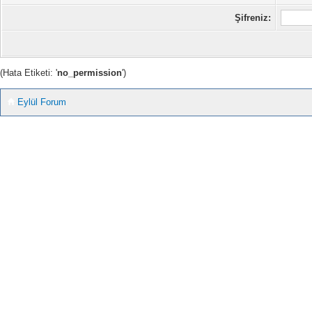
Şifreniz:
(Hata Etiketi: '
no_permission
')
Eylül Forum