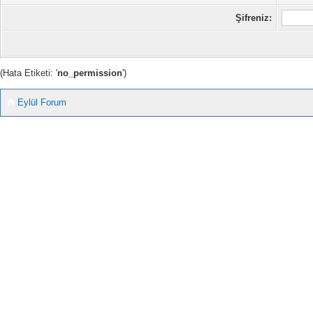
Şifreniz:
(Hata Etiketi: '
no_permission
')
Eylül Forum