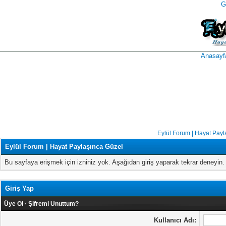
G
takipçi
instagram
takipçi
satın
takipçi
al
hilesi
Anasayf
Eylül Forum | Hayat Payl
Eylül Forum | Hayat Paylaşınca Güzel
Bu sayfaya erişmek için izniniz yok. Aşağıdan giriş yaparak tekrar deneyi
Giriş Yap
Üye Ol
·
Şifremi Unuttum?
Kullanıcı Adı: