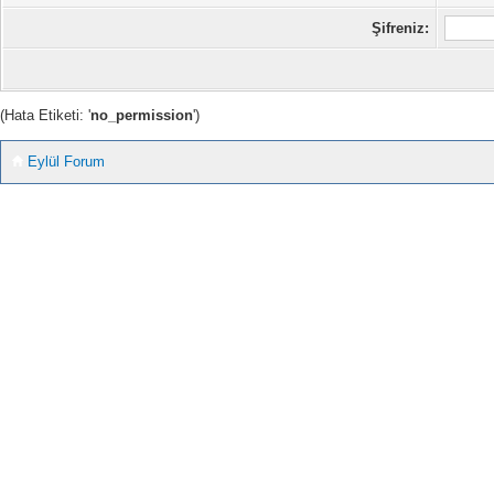
Şifreniz:
(Hata Etiketi: '
no_permission
')
Eylül Forum