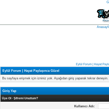
G
takipçi
instagram
takipçi
satın
takipçi
al
hilesi
Anasayf
Eylül Forum | Hayat Payl
Eylül Forum | Hayat Paylaşınca Güzel
Bu sayfaya erişmek için izniniz yok. Aşağıdan giriş yaparak tekrar deneyi
Giriş Yap
Üye Ol
·
Şifremi Unuttum?
Kullanıcı Adı: