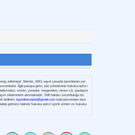
 amaç edinmiştir. Sitemiz, 5651 sayılı yasada tanımlanan yer
umludur. İlgili yasaya göre, site yönetiminin hukuka aykırı
e dailymotion, smotri, youtube, megavideo, vimeo v.b. paylaşım
 birlikleri,
backlinksepeti@gmail.com
mail adresinden bize
n talep gelmesi halinde hukuka aykırı içerik üreten ve hukuka