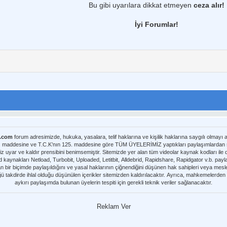
Bu gibi uyarılara dikkat etmeyen
ceza alır!
İyi Forumlar!
m.com
forum adresimizde, hukuka, yasalara, telif haklarına ve kişilik haklarına saygılı olmayı
8. maddesine ve T.C.K’nın 125. maddesine göre TÜM ÜYELERİMİZ yaptıkları paylaşımlardan sor
iz uyar ve kaldır prensibini benimsemiştir. Sitemizde yer alan tüm videolar kaynak kodları il
nmaktadır. Telif hakları sorumluluğu bu
yan bir biçimde paylaşıldığını ve yasal haklarının çiğnendiğini düşünen hak sahipleri veya meslek
üğü takdirde ihlal olduğu düşünülen içerikler sitemizden kaldırılacaktır. Ayrıca, mahkemelerde
aykırı paylaşımda bulunan üyelerin tespiti için gerekli teknik veriler sağlanacaktır.
Reklam Ver