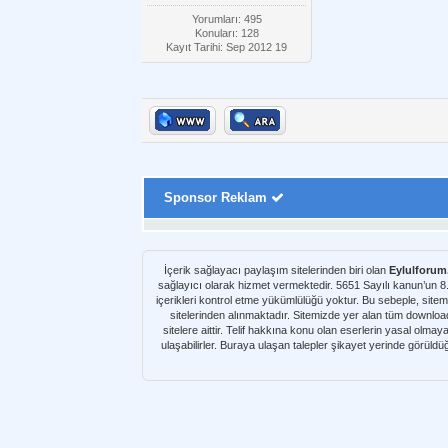
Yorumları: 495
Konuları: 128
Kayıt Tarihi: Sep 2012 19
Sponsor Reklam
İçerik sağlayacı paylaşım sitelerinden biri olan
Eylulforu
sağlayıcı olarak hizmet vermektedir. 5651 Sayılı kanun’un 
içerikleri kontrol etme yükümlülüğü yoktur. Bu sebeple, sitem
sitelerinden alınmaktadır. Sitemizde yer alan tüm download kaynakları Netload, Turbobit, Uploaded, Letitbit, Alldebrid, Rapidshare, Rapidgator v.b. paylaşım sitelerinden alı
sitelere aittir. Telif hakkına konu olan eserlerin yasal olma
ulaşabilirler. Buraya ulaşan talepler şikayet yerinde görüld