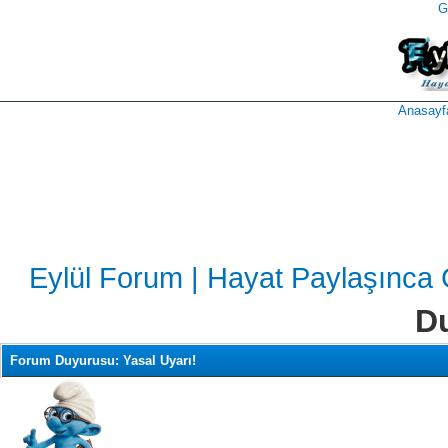
G
takipçi
instagram
takipçi
satın
takipçi
al
hilesi
Anasayf
Eylül Forum | Hayat Paylaşınca
D
Forum Duyurusu: Yasal Uyarı!