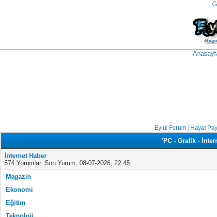
G
takipçi
instagram
takipçi
satın
takipçi
al
hilesi
Anasayf
Eylül Forum | Hayat Pa
'PC - Grafik - İnte
İnternet Haber
574 Yorumlar. Son Yorum: 08-07-2026, 22:45
Magazin
Ekonomi
Eğitim
Teknoloji