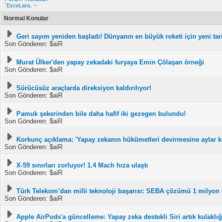
`ExceLans. ~
Normal Konular
Geri sayım yeniden başladı! Dünyanın en büyük roketi için yeni tari
Son Gönderen: $aiR
Murat Ülker'den yapay zekadaki furyaya Emin Çölaşan örneği
Son Gönderen: $aiR
Sürücüsüz araçlarda direksiyon kaldırılıyor!
Son Gönderen: $aiR
Pamuk şekerinden bile daha hafif iki gezegen bulundu!
Son Gönderen: $aiR
Korkunç açıklama: 'Yapay zekanın hükümetleri devirmesine aylar k
Son Gönderen: $aiR
X-59 sınırları zorluyor! 1.4 Mach hıza ulaştı
Son Gönderen: $aiR
Türk Telekom’dan milli teknoloji başarısı: SEBA çözümü 1 milyon 
Son Gönderen: $aiR
Apple AirPods'a güncelleme: Yapay zeka destekli Siri artık kulaklı