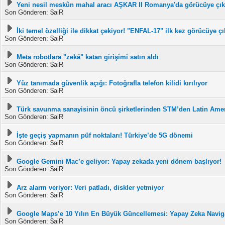
Yeni nesil meskûn mahal aracı AŞKAR II Romanya'da görücüye çık
Son Gönderen: $aiR
İki temel özelliği ile dikkat çekiyor! "ENFAL-17" ilk kez görücüye çı
Son Gönderen: $aiR
Meta robotlara "zekâ" katan girişimi satın aldı
Son Gönderen: $aiR
Yüz tanımada güvenlik açığı: Fotoğrafla telefon kilidi kırılıyor
Son Gönderen: $aiR
Türk savunma sanayisinin öncü şirketlerinden STM’den Latin Amer
Son Gönderen: $aiR
İşte geçiş yapmanın püf noktaları! Türkiye’de 5G dönemi
Son Gönderen: $aiR
Google Gemini Mac’e geliyor: Yapay zekada yeni dönem başlıyor!
Son Gönderen: $aiR
Arz alarm veriyor: Veri patladı, diskler yetmiyor
Son Gönderen: $aiR
Google Maps’e 10 Yılın En Büyük Güncellemesi: Yapay Zeka Navig
Son Gönderen: $aiR