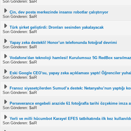
Son Gönderen: $aiR
Çin, dev posta merkezinde insansı robotlar çalıştırıyor
Son Gönderen: $aiR
Türk şirket geliştirdi: Dronları sesinden yakalayacak
Son Gönderen: $aiR
Yapay zeka destekli! Honor’un telefonunda fotoğraf devrimi
Son Gönderen: $aiR
Vodafone'dan teknoloji hamlesi! Kurulumsuz 5G RedBox sarsılmaz 
Son Gönderen: $aiR
Eski Google CEO'su, yapay zeka açıklaması yaptı! Öğrenciler yuha
Son Gönderen: $aiR
Fransız siyasetçilerden Sumud’a destek: Netanyahu’nun yaptığı kor
Son Gönderen: $aiR
Perseverance engebeli arazide 61 fotoğrafla tarihi özçekime imza at
Son Gönderen: $aiR
Yerli ve milli hücumbot Karayel EFES tatbikatında ilk kez kullanıld
Son Gönderen: $aiR