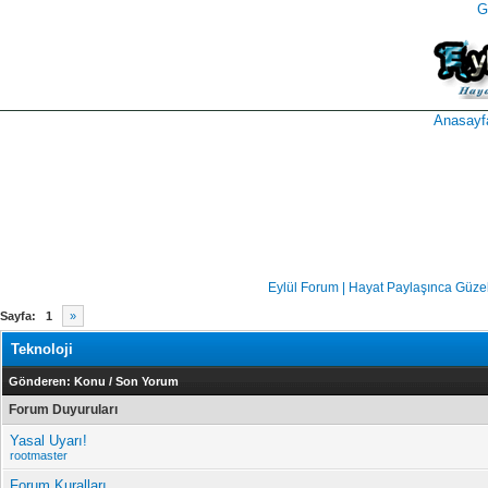
G
takipçi
instagram
takipçi
satın
takipçi
al
hilesi
Anasayf
Eylül Forum | Hayat Paylaşınca Güze
Sayfa:
1
»
Teknoloji
Gönderen:
Konu
/
Son Yorum
Forum Duyuruları
Yasal Uyarı!
rootmaster
Forum Kuralları