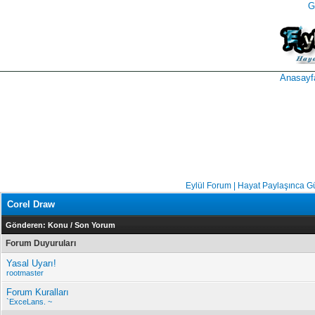
G
takipçi
instagram
takipçi
satın
takipçi
al
hilesi
Anasayf
Eylül Forum | Hayat Paylaşınca G
Corel Draw
Gönderen:
Konu
/
Son Yorum
Forum Duyuruları
Yasal Uyarı!
rootmaster
Forum Kuralları
`ExceLans. ~