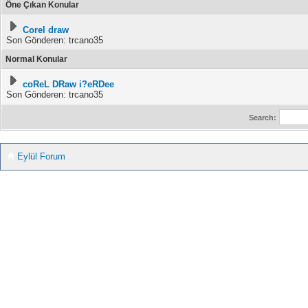
Öne Çıkan Konular
Corel draw
Son Gönderen: trcano35
Normal Konular
coReL DRaw i?eRDee
Son Gönderen: trcano35
Search:
Eylül Forum