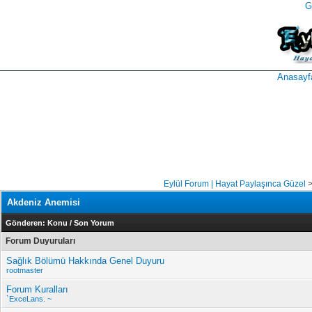
G
takipçi
instagram
takipçi
satın
takipçi
al
hilesi
Anasayf
Eylül Forum | Hayat Paylaşınca Güzel
Akdeniz Anemisi
Gönderen:
Konu
/
Son Yorum
Forum Duyuruları
Sağlık Bölümü Hakkında Genel Duyuru
rootmaster
Forum Kuralları
`ExceLans. ~