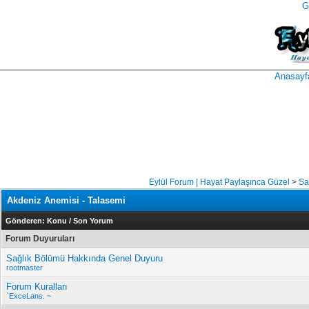
G
takipçi
instagram
takipçi
satın
takipçi
al
hilesi
Anasayf
Eylül Forum | Hayat Paylaşınca Güzel
>
Sa
Akdeniz Anemisi - Talasemi
Gönderen:
Konu
/
Son Yorum
Forum Duyuruları
Sağlık Bölümü Hakkında Genel Duyuru
rootmaster
Forum Kuralları
`ExceLans. ~