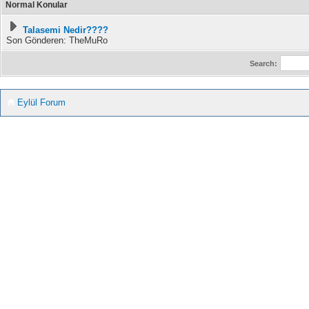
Normal Konular
Talasemi Nedir????
Son Gönderen: TheMuRo
Search:
Eylül Forum