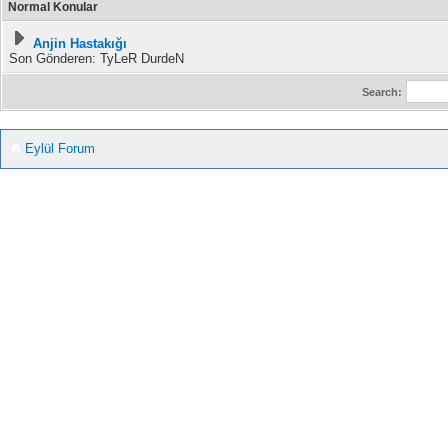
Normal Konular
Anjin Hastakığı
Son Gönderen: TyLeR DurdeN
Search:
Eylül Forum