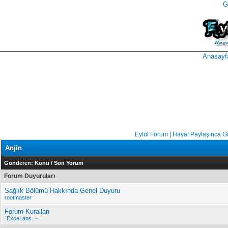
G
takipçi
instagram
takipçi
satın
takipçi
al
hilesi
Anasayf
Eylül Forum | Hayat Paylaşınca G
Anjin
Gönderen:
Konu
/
Son Yorum
Forum Duyuruları
Sağlık Bölümü Hakkında Genel Duyuru
rootmaster
Forum Kuralları
`ExceLans. ~