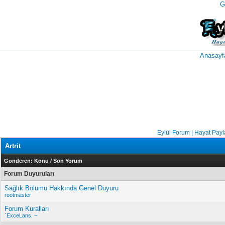
G
takipçi
instagram
takipçi
satın
takipçi
al
hilesi
Anasayf
Eylül Forum | Hayat Pay
Artrit
Gönderen:
Konu
/
Son Yorum
Forum Duyuruları
Sağlık Bölümü Hakkında Genel Duyuru
rootmaster
Forum Kuralları
`ExceLans. ~