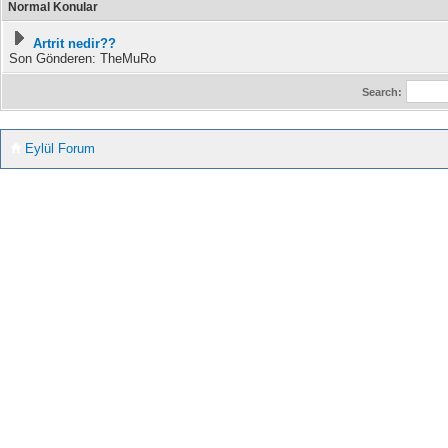
Normal Konular
Artrit nedir??
Son Gönderen: TheMuRo
Search:
Eylül Forum