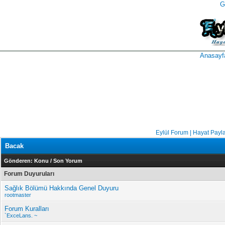
G
takipçi
instagram
takipçi
satın
takipçi
al
hilesi
Anasayf
Eylül Forum | Hayat Payl
Bacak
Gönderen:
Konu
/
Son Yorum
Forum Duyuruları
Sağlık Bölümü Hakkında Genel Duyuru
rootmaster
Forum Kuralları
`ExceLans. ~