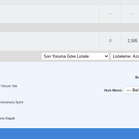
-
-
2.71/5 - 38 oy
0
2,595
B
i Yorum Yok
Hızlı Menü:
rumunuzu İçerir
nu Kapalı