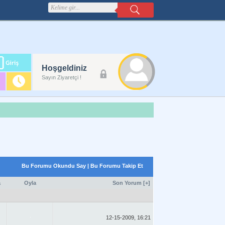
m
Hoşgeldiniz
lanı
Sayın Ziyaretçi !
Bu Forumu Okundu Say
|
Bu Forumu Takip Et
a
Oyla
Son Yorum
[
+
]
12-15-2009, 16:21