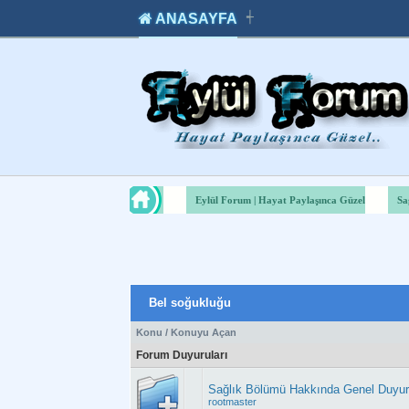
ANASAYFA
┽
takipçi
instagram
takipçi
satın
takipçi
al
hilesi
Eylül Forum | Hayat Paylaşınca Güzel
Sa
Bel soğukluğu
Konu
/
Konuyu Açan
Forum Duyuruları
Sağlık Bölümü Hakkında Genel Duyu
rootmaster