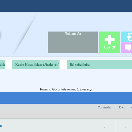
Reklam Ver
Foru
Reklam A
ğlık
Kadın Hastalıkları (Jinekoloji)
Bel soğukluğu
Forumu Görüntüleyenler: 1 Ziyaretçi
Yorumlar
Okunm
ru
-
-