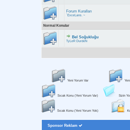
Forum Kuralları
`ExceLans. ~
Normal Konular
Bel Soğukluğu
Derecelendirme: 
TyLeR DurdeN
Yeni Yorum Var
Yen
Sıcak Konu (Yeni Yorum Var)
Sizin Yo
Sıcak Konu (Yeni Yorum Yok)
Ko
Sponsor Reklam