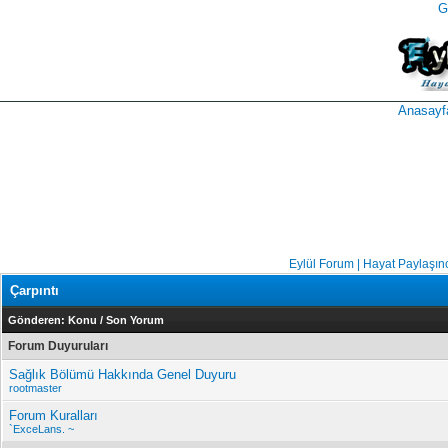
G
takipçi
instagram
takipçi
satın
takipçi
al
hilesi
Anasayf
Eylül Forum | Hayat Paylaşın
Çarpıntı
Gönderen:
Konu
/
Son Yorum
Forum Duyuruları
Sağlık Bölümü Hakkında Genel Duyuru
rootmaster
Forum Kuralları
`ExceLans. ~