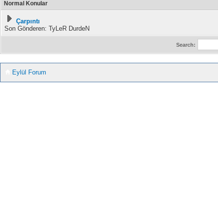
Normal Konular
Çarpıntı
Son Gönderen: TyLeR DurdeN
Search:
Eylül Forum