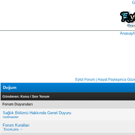
G
takipçi
instagram
takipçi
satın
takipçi
al
hilesi
Anasayf
Eylül Forum | Hayat Paylaşınca Güze
Doğum
Gönderen:
Konu
/
Son Yorum
Forum Duyuruları
Sağlık Bölümü Hakkında Genel Duyuru
rootmaster
Forum Kuralları
`ExceLans. ~