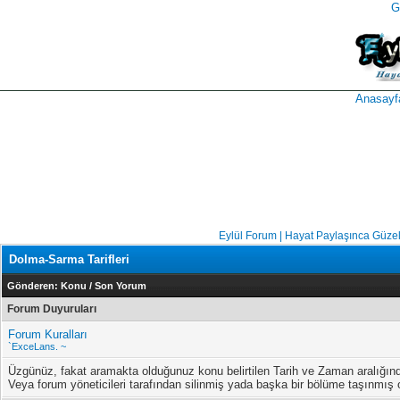
G
takipçi
instagram
takipçi
satın
takipçi
al
hilesi
Anasayf
Eylül Forum | Hayat Paylaşınca Güze
Dolma-Sarma Tarifleri
Gönderen:
Konu
/
Son Yorum
Forum Duyuruları
Forum Kuralları
`ExceLans. ~
Üzgünüz, fakat aramakta olduğunuz konu belirtilen Tarih ve Zaman aralığın
Veya forum yöneticileri tarafından silinmiş yada başka bir bölüme taşınmış ol