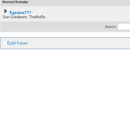
Normal Konular
Egzama???
Son Gönderen: TheMuRo
Search:
Eylül Forum