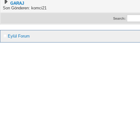
GARAJ
Son Gönderen: komci21
Search:
Eylül Forum