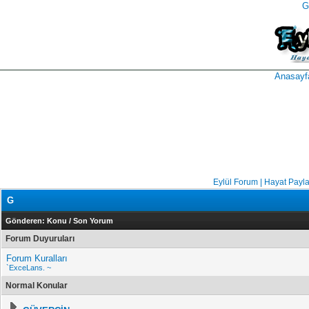
G
takipçi
instagram
takipçi
satın
takipçi
al
hilesi
Anasayf
Eylül Forum | Hayat Payl
G
Gönderen:
Konu
/
Son Yorum
Forum Duyuruları
Forum Kuralları
`ExceLans. ~
Normal Konular