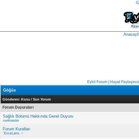
G
takipçi
instagram
takipçi
satın
takipçi
al
hilesi
Anasayf
Eylül Forum | Hayat Paylaşınc
Göğüs
Gönderen:
Konu
/
Son Yorum
Forum Duyuruları
Sağlık Bölümü Hakkında Genel Duyuru
rootmaster
Forum Kuralları
`ExceLans. ~