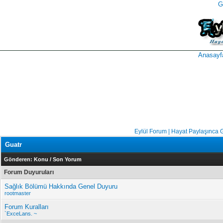
G
takipçi
instagram
takipçi
satın
takipçi
al
hilesi
Anasayf
Eylül Forum | Hayat Paylaşınca 
Guatr
Gönderen:
Konu
/
Son Yorum
Forum Duyuruları
Sağlık Bölümü Hakkında Genel Duyuru
rootmaster
Forum Kuralları
`ExceLans. ~