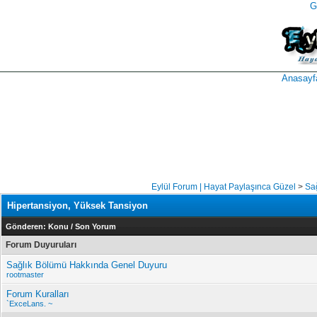
G
takipçi
instagram
takipçi
satın
takipçi
al
hilesi
Anasayf
Eylül Forum | Hayat Paylaşınca Güzel
>
Sağ
Hipertansiyon, Yüksek Tansiyon
Gönderen:
Konu
/
Son Yorum
Forum Duyuruları
Sağlık Bölümü Hakkında Genel Duyuru
rootmaster
Forum Kuralları
`ExceLans. ~