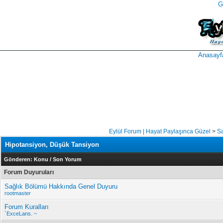
G
takipçi
instagram
takipçi
satın
takipçi
al
hilesi
Anasayf
Eylül Forum | Hayat Paylaşınca Güzel
>
Sa
Hipotansiyon, Düşük Tansiyon
Gönderen:
Konu
/
Son Yorum
Forum Duyuruları
Sağlık Bölümü Hakkında Genel Duyuru
rootmaster
Forum Kuralları
`ExceLans. ~