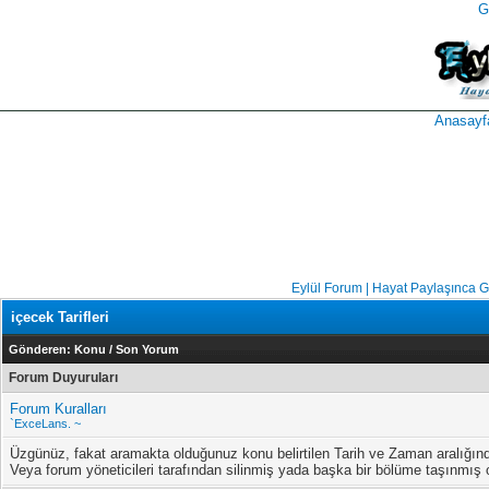
G
takipçi
instagram
takipçi
satın
takipçi
al
hilesi
Anasayf
Eylül Forum | Hayat Paylaşınca 
içecek Tarifleri
Gönderen:
Konu
/
Son Yorum
Forum Duyuruları
Forum Kuralları
`ExceLans. ~
Üzgünüz, fakat aramakta olduğunuz konu belirtilen Tarih ve Zaman aralığın
Veya forum yöneticileri tarafından silinmiş yada başka bir bölüme taşınmış ol