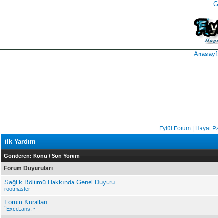
G
takipçi
instagram
takipçi
satın
takipçi
al
hilesi
Anasayf
Eylül Forum | Hayat P
ilk Yardım
Gönderen:
Konu
/
Son Yorum
Forum Duyuruları
Sağlık Bölümü Hakkında Genel Duyuru
rootmaster
Forum Kuralları
`ExceLans. ~