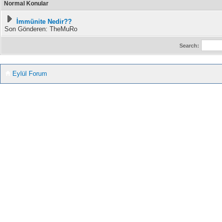
Normal Konular
İmmünite Nedir??
Son Gönderen: TheMuRo
Search:
Eylül Forum