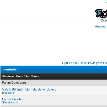
G
takipçi
instagram
takipçi
satın
takipçi
al
hilesi
Anasayf
Eylül Forum | Hayat Paylaşınca Gü
immünite
Gönderen:
Konu
/
Son Yorum
Forum Duyuruları
Sağlık Bölümü Hakkında Genel Duyuru
rootmaster
Forum Kuralları
`ExceLans. ~