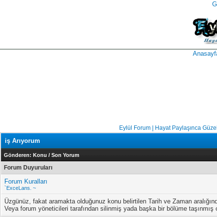
G
takipçi
instagram
takipçi
satın
takipçi
al
hilesi
Anasayf
Eylül Forum | Hayat Paylaşınca Güze
iş Arıyorum
Gönderen:
Konu
/
Son Yorum
Forum Duyuruları
Forum Kuralları
`ExceLans. ~
Üzgünüz, fakat aramakta olduğunuz konu belirtilen Tarih ve Zaman aralığın
Veya forum yöneticileri tarafından silinmiş yada başka bir bölüme taşınmış ol