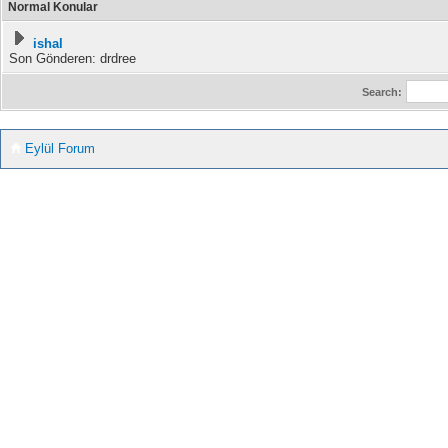
Normal Konular
ishal
Son Gönderen: drdree
Search:
Eylül Forum