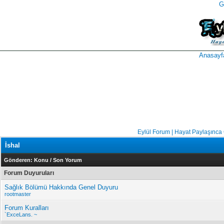
G
takipçi
instagram
takipçi
satın
takipçi
al
hilesi
Anasayf
Eylül Forum | Hayat Paylaşınca
İshal
Gönderen:
Konu
/
Son Yorum
Forum Duyuruları
Sağlık Bölümü Hakkında Genel Duyuru
rootmaster
Forum Kuralları
`ExceLans. ~