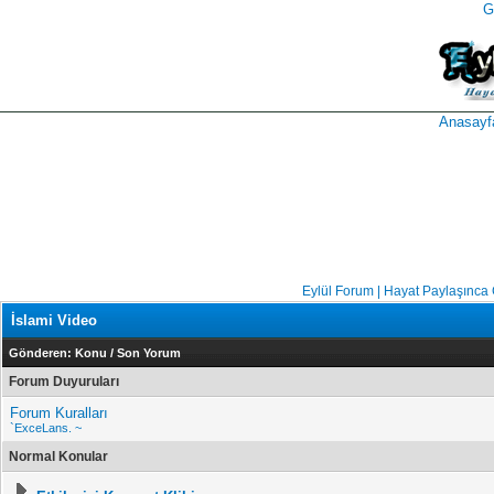
G
takipçi
instagram
takipçi
satın
takipçi
al
hilesi
Anasayf
Eylül Forum | Hayat Paylaşınca
İslami Video
Gönderen:
Konu
/
Son Yorum
Forum Duyuruları
Forum Kuralları
`ExceLans. ~
Normal Konular