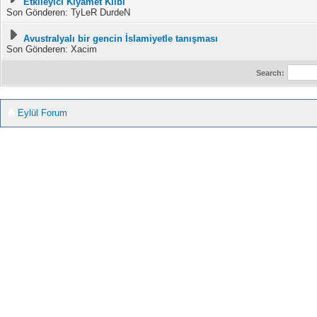
Etkileyici Kıyamet Klibi
Son Gönderen: TyLeR DurdeN
Avustralyalı bir gencin İslamiyetle tanışması
Son Gönderen: Xacim
Search:
Eylül Forum