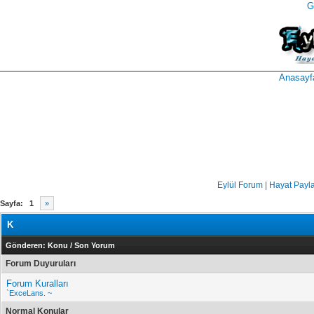
G
takipçi
instagram
takipçi
satın
takipçi
al
hilesi
Anasayf
Eylül Forum | Hayat Payl
Sayfa:
1
»
K
Gönderen:
Konu
/
Son Yorum
Forum Duyuruları
Forum Kuralları
`ExceLans. ~
Normal Konular