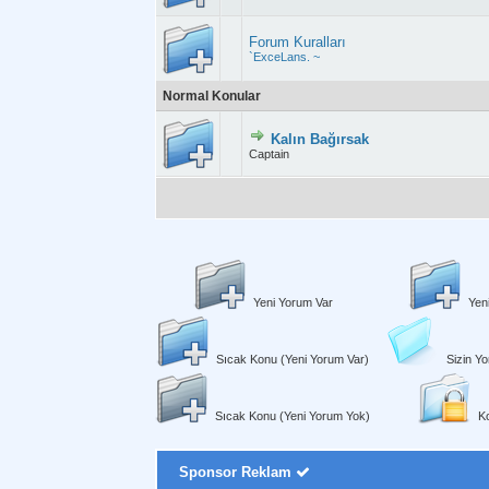
Forum Kuralları
`ExceLans. ~
Normal Konular
Kalın Bağırsak
Derecelendirme: 0
Captain
Yeni Yorum Var
Yen
Sıcak Konu (Yeni Yorum Var)
Sizin Yo
Sıcak Konu (Yeni Yorum Yok)
Ko
Sponsor Reklam