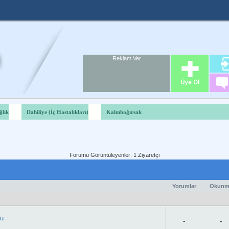
Reklam Ver
Foru
Reklam A
ğlık
Dahiliye (İç Hastalıkları)
Kalınbağırsak
Forumu Görüntüleyenler: 1 Ziyaretçi
Yorumlar
Okunm
ru
-
-