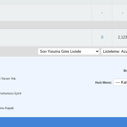
-
-
/5 - 0 oy
0
2,123
B
i Yorum Yok
Hızlı Menü:
rumunuzu İçerir
nu Kapalı