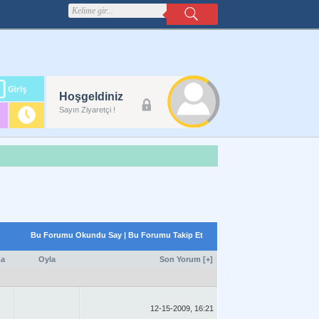
m
Hoşgeldiniz
lanı
Sayın Ziyaretçi !
Bu Forumu Okundu Say
|
Bu Forumu Takip Et
a
Oyla
Son Yorum
[
+
]
12-15-2009, 16:21