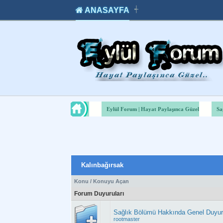
ANASAYFA
┽
takipçi
instagram
takipçi
satın
takipçi
al
hilesi
Eylül Forum | Hayat Paylaşınca Güzel
Sa
Kalınbağırsak
Konu
/
Konuyu Açan
Forum Duyuruları
Sağlık Bölümü Hakkında Genel Duyu
rootmaster