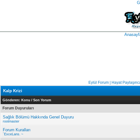
G
takipçi
instagram
takipçi
satın
takipçi
al
hilesi
Anasayf
Eylül Forum | Hayat Paylaşınc
Kalp Krizi
Gönderen:
Konu
/
Son Yorum
Forum Duyuruları
Sağlık Bölümü Hakkında Genel Duyuru
rootmaster
Forum Kuralları
`ExceLans. ~