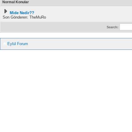
Normal Konular
Mide Nedir??
Son Gönderen: TheMuRo
Search:
Eylül Forum