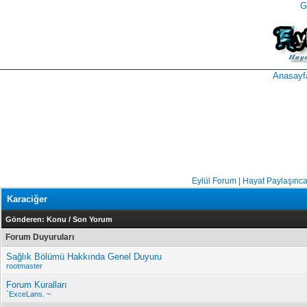
G
takipçi
instagram
takipçi
satın
takipçi
al
hilesi
Anasayf
Eylül Forum | Hayat Paylaşınc
Karaciğer
Gönderen:
Konu
/
Son Yorum
Forum Duyuruları
Sağlık Bölümü Hakkında Genel Duyuru
rootmaster
Forum Kuralları
`ExceLans. ~